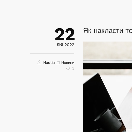
22
Як накласти те
КВІ 2022
Nastia
Новини
0