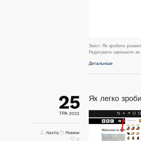
Зміст: Як зробити розми
Редагувати скріншоти за
Детальніше
25
Як легко зроб
ТРА 2022
Nastia
Новини
0