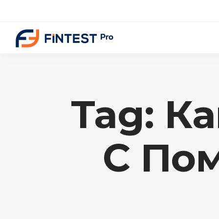
Tag: К
C Пом