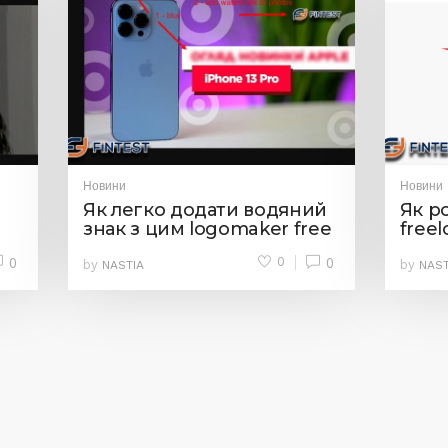
Новини
Новини
Як легко додати водяний
Як р
знак з цим logomaker free
free
0
0
0
by
by
NASTIA
NAST