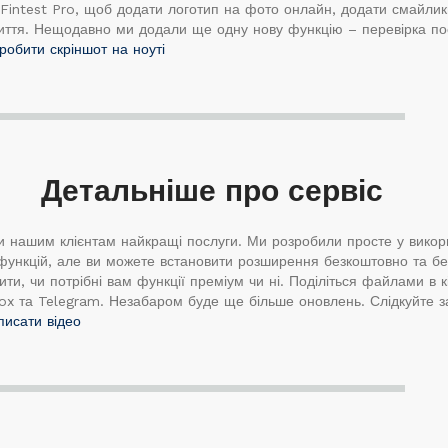
Fintest Pro, щоб додати логотип на фото онлайн, додати смайлики
миття. Нещодавно ми додали ще одну нову функцію – перевірка п
зробити скріншот на ноуті
Детальніше про сервіс
 нашим клієнтам найкращі послуги. Ми розробили просте у викор
функцій, але ви можете встановити розширення безкоштовно та бе
и, чи потрібні вам функції преміум чи ні. Поділіться файлами в кі
pbox та Telegram. Незабаром буде ще більше оновлень. Слідкуйте 
писати відео