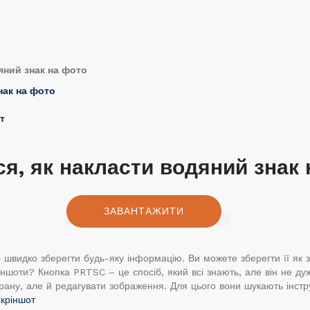
дяний знак на фото
нак на фото
т
ся, як
накласти водяний знак 
ЗАВАНТАЖИТИ
 швидко зберегти будь-яку інформацію. Ви можете зберегти її як 
іншоти? Кнопка PRTSC – це спосіб, який всі знають, але він не ду
крану, але й редагувати зображення. Для цього вони шукають інстру
скріншот