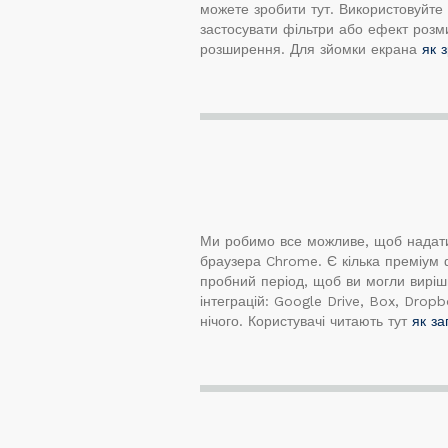
можете зробити тут. Використовуйте 
застосувати фільтри або ефект роз
розширення. Для зйомки екрана
як 
Ми робимо все можливе, щоб надати
браузера Chrome. Є кілька преміум 
пробний період, щоб ви могли вирішит
інтеграцій: Google Drive, Box, Dro
нічого. Користувачі читають тут
як за