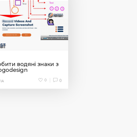
обити водяні знаки з
logodesign
0
0
IA