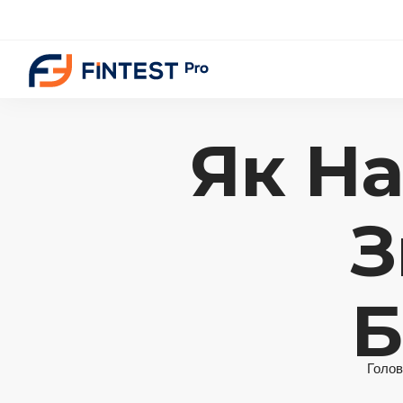
Як Н
З
Б
Голов