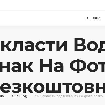
ГОЛОВНА
акласти Во
нак На Фо
езкоштов
на
Our Blog
Як накласти водяний знак на фото безко