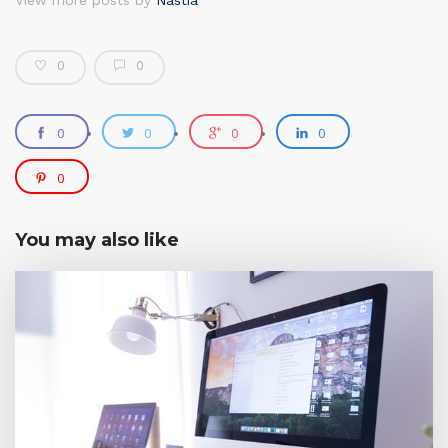
View more posts by
Nastia
0
0
0
0
0
0
0
You may also like